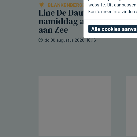
website. Dit aanpassen 
BLANKENBERGE
Line De Dauw kwam deze
kan je meer info vinden
namiddag al naar Radio 2
aan Zee
Alle cookies aanv
do 06 augustus 2026, 18:16