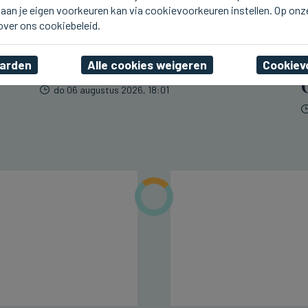
aan je eigen voorkeuren kan via cookievoorkeuren instellen. Op onz
BLANKENBERGE
Opnamedagen voor
 over ons cookiebeleid.
Zomerhit op tv vlot
verlopen
aarden
Alle cookies weigeren
Cookiev
do 06 augustus 2026, 18:01