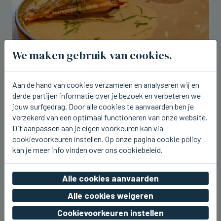
We maken gebruik van cookies.
BRUGGE
Aan de hand van cookies verzamelen en analyseren wij en
Tartaar van tonijn en zonnevis op de
derde partijen informatie over je bezoek en verbeteren we
nieuwe weeklunch bij Breydel de
jouw surfgedrag. Door alle cookies te aanvaarden ben je
Coninc
verzekerd van een optimaal functioneren van onze website.
do 06 augustus 2026, 17:43
Dit aanpassen aan je eigen voorkeuren kan via
cookievoorkeuren instellen. Op onze pagina cookie policy
kan je meer info vinden over ons cookiebeleid.
Alle cookies aanvaarden
Alle cookies weigeren
Cookievoorkeuren instellen