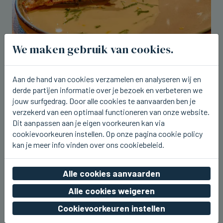
We maken gebruik van cookies.
BRUGGE
Tartaar van tonijn en zonnevis op de
Aan de hand van cookies verzamelen en analyseren wij en
nieuwe weeklunch bij Breydel de
derde partijen informatie over je bezoek en verbeteren we
Coninc
jouw surfgedrag. Door alle cookies te aanvaarden ben je
verzekerd van een optimaal functioneren van onze website.
do 06 augustus 2026, 17:43
Dit aanpassen aan je eigen voorkeuren kan via
cookievoorkeuren instellen. Op onze pagina cookie policy
kan je meer info vinden over ons cookiebeleid.
Alle cookies aanvaarden
Alle cookies weigeren
Cookievoorkeuren instellen