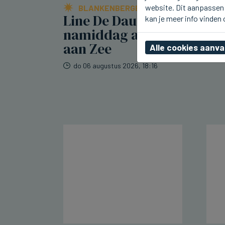
website. Dit aanpassen 
BLANKENBERGE
Line De Dauw kwam deze
kan je meer info vinden
namiddag al naar Radio 2
aan Zee
Alle cookies aanv
do 06 augustus 2026, 18:16