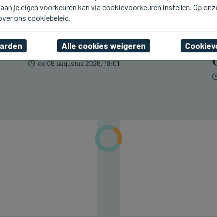
aan je eigen voorkeuren kan via cookievoorkeuren instellen. Op onz
BLANKENBERGE
Opnamedagen voor
 over ons cookiebeleid.
Zomerhit op tv vlot
verlopen
aarden
Alle cookies weigeren
Cookiev
do 06 augustus 2026, 18:01