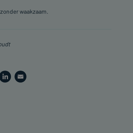
bijzonder waakzaam.
oudt