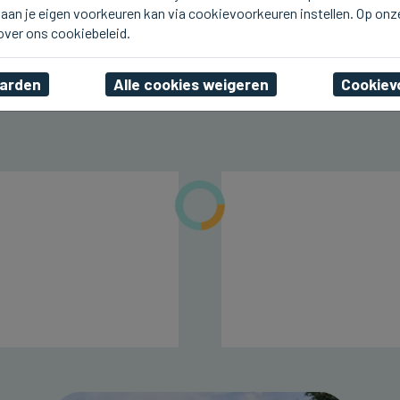
aan je eigen voorkeuren kan via cookievoorkeuren instellen. Op onz
TILBURG, NEDERLAND
Nog tot en met zondag
 over ons cookiebeleid.
kermis in Tilburg
aarden
Alle cookies weigeren
Cookiev
do 23 juli 2026, 15:49