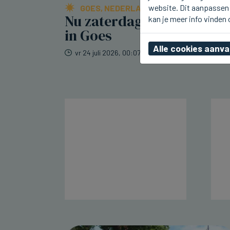
website. Dit aanpassen 
GOES, NEDERLAND
Nu zaterdag Kadefeesten
kan je meer info vinden
in Goes
Alle cookies aanv
vr 24 juli 2026, 00:07