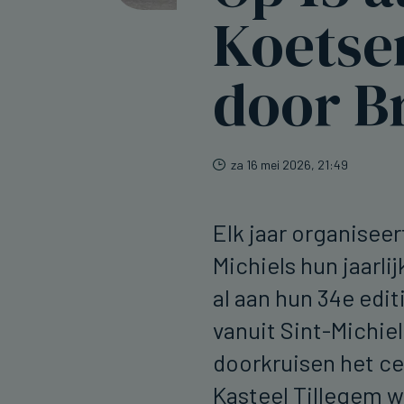
Koetse
door B
za 16 mei 2026, 21:49
Elk jaar organisee
Michiels hun jaarlij
al aan hun 34e edi
vanuit Sint-Michiel
doorkruisen het c
Kasteel Tillegem w