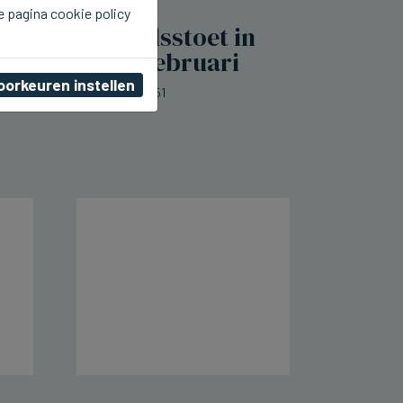
e pagina cookie policy
BRUGGE
Grote carnavalsstoet in
Brugge op 28 februari
oorkeuren instellen
ma 22 december 2025, 16:51