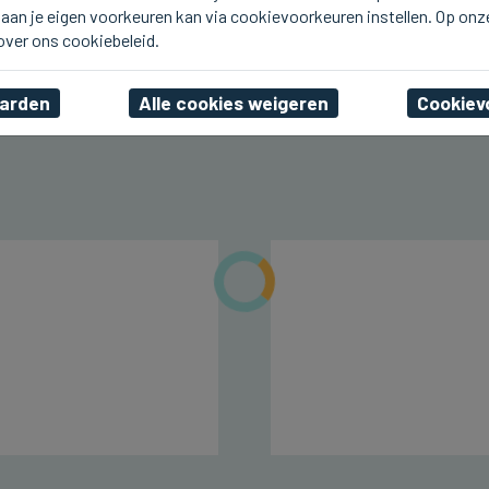
aan je eigen voorkeuren kan via cookievoorkeuren instellen. Op onz
BRUGGE
Op 14 mei Heilig
 over ons cookiebeleid.
Bloedprocessie in Brugge
aarden
Alle cookies weigeren
Cookiev
ma 02 maart 2026, 21:10